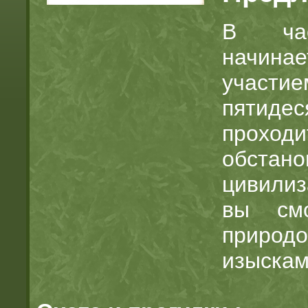
В час
начина
участи
пятидес
проходи
обстано
цивилиз
вы смо
природ
изыскам